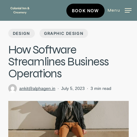
Skip
BOOK
Menu
BOOK NOW
to
NOW
main
content
DESIGN
GRAPHIC DESIGN
How Software
Streamlines Business
Operations
ankit@alphagen.in
July 5, 2023
3 min read