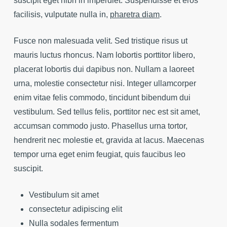
suscipit eget nibh in imperdiet. Suspendisse et eros
facilisis, vulputate nulla in,
pharetra diam
.
Fusce non malesuada velit. Sed tristique risus ut
mauris luctus rhoncus. Nam lobortis porttitor libero,
placerat lobortis dui dapibus non. Nullam a laoreet
urna, molestie consectetur nisi. Integer ullamcorper
enim vitae felis commodo, tincidunt bibendum dui
vestibulum. Sed tellus felis, porttitor nec est sit amet,
accumsan commodo justo. Phasellus urna tortor,
hendrerit nec molestie et, gravida at lacus. Maecenas
tempor urna eget enim feugiat, quis faucibus leo
suscipit.
Vestibulum sit amet
consectetur adipiscing elit
Nulla sodales fermentum