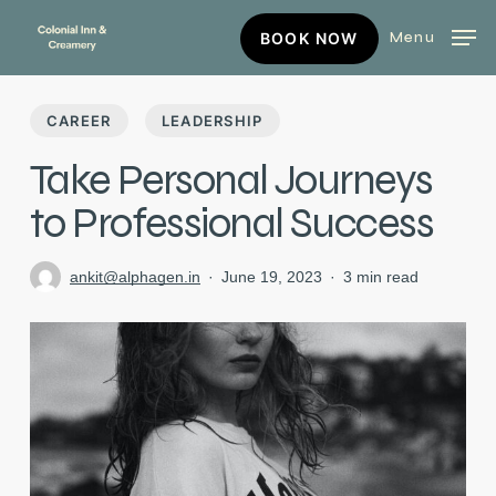
Skip
BOOK
Menu
BOOK NOW
to
NOW
main
content
CAREER
LEADERSHIP
Take Personal Journeys
to Professional Success
ankit@alphagen.in
June 19, 2023
3 min read