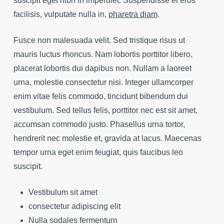
suscipit eget nibh in imperdiet. Suspendisse et eros
facilisis, vulputate nulla in,
pharetra diam
.
Fusce non malesuada velit. Sed tristique risus ut
mauris luctus rhoncus. Nam lobortis porttitor libero,
placerat lobortis dui dapibus non. Nullam a laoreet
urna, molestie consectetur nisi. Integer ullamcorper
enim vitae felis commodo, tincidunt bibendum dui
vestibulum. Sed tellus felis, porttitor nec est sit amet,
accumsan commodo justo. Phasellus urna tortor,
hendrerit nec molestie et, gravida at lacus. Maecenas
tempor urna eget enim feugiat, quis faucibus leo
suscipit.
Vestibulum sit amet
consectetur adipiscing elit
Nulla sodales fermentum