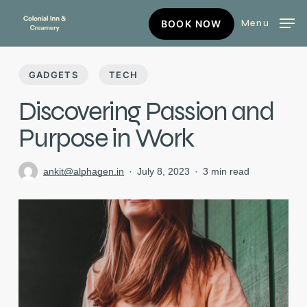
Skip
BOOK
Menu
BOOK NOW
to
NOW
main
content
GADGETS
TECH
Discovering Passion and
Purpose in Work
ankit@alphagen.in
July 8, 2023
3 min read