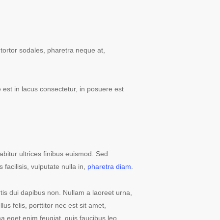
tortor sodales, pharetra neque at,
e est in lacus consectetur, in posuere est
rabitur ultrices finibus euismod. Sed
facilisis, vulputate nulla in,
pharetra diam
.
rtis dui dapibus non. Nullam a laoreet urna,
s felis, porttitor nec est sit amet,
 eget enim feugiat, quis faucibus leo