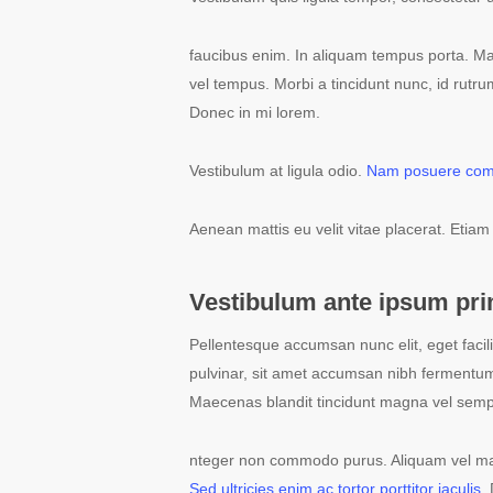
faucibus enim. In aliquam tempus porta. Mau
vel tempus. Morbi a tincidunt nunc, id rutru
Donec in mi lorem.
Vestibulum at ligula odio.
Nam posuere commo
Aenean mattis eu velit vitae placerat. Etiam
Vestibulum ante ipsum pri
Pellentesque accumsan nunc elit, eget facil
pulvinar, sit amet accumsan nibh fermentu
Maecenas blandit tincidunt magna vel semp
nteger non commodo purus. Aliquam vel mauris
Sed ultricies enim ac tortor porttitor iaculis
.