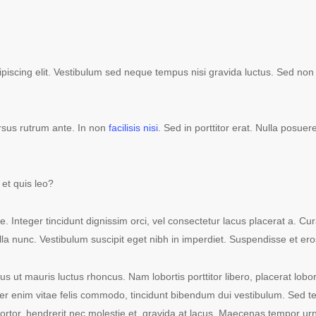
piscing elit. Vestibulum sed neque tempus nisi gravida luctus. Sed non 
rsus rutrum ante. In non
facilisis nisi
. Sed in porttitor erat. Nulla posuer
et quis leo?
e. Integer tincidunt dignissim orci, vel consectetur lacus placerat a. Cu
lla nunc. Vestibulum suscipit eget nibh in imperdiet. Suspendisse et eros 
us ut mauris luctus rhoncus. Nam lobortis porttitor libero, placerat lobo
er enim vitae felis commodo, tincidunt bibendum dui vestibulum. Sed tellu
tor, hendrerit nec molestie et, gravida at lacus. Maecenas tempor urna