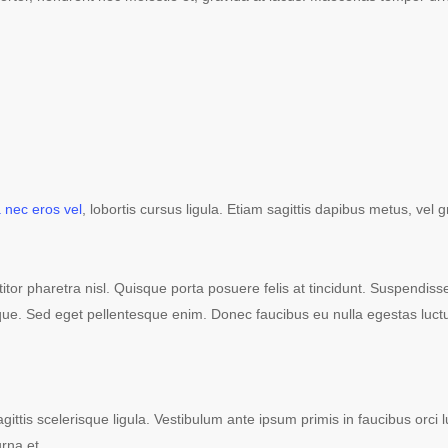
 nec eros vel
, lobortis cursus ligula. Etiam sagittis dapibus metus, vel
rttitor pharetra nisl. Quisque porta posuere felis at tincidunt. Suspendiss
e. Sed eget pellentesque enim. Donec faucibus eu nulla egestas luctus.
agittis scelerisque ligula. Vestibulum ante ipsum primis in faucibus orci l
rna et,