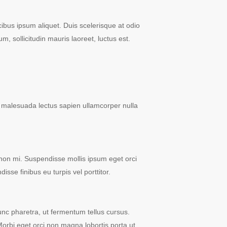
ibus ipsum aliquet. Duis scelerisque at odio
, sollicitudin mauris laoreet, luctus est.
on malesuada lectus sapien ullamcorper nulla
 non mi. Suspendisse mollis ipsum eget orci
isse finibus eu turpis vel porttitor.
nunc pharetra, ut fermentum tellus cursus.
rbi eget orci non magna lobortis porta ut