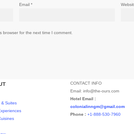
Email
*
Websit
s browser for the next time I comment.
CONTACT INFO
UT
Email: info@the-ours.com
Hotel Email :
& Suites
colonialinngm@gmail.com
Experiences
Phone :
+1-888-530-7960
Cuisines