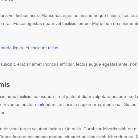
ris vel finibus risus. Maecenas egestas mi sed neque finibus, nec fauc
m erat. Fusce egestas quam vel facilisis tempor.Morbi non orci elementum
do ligula, et tincidunt tellus
.
 suscipit, erat sit amet rhoncus efficitur, lectus augue egestas ante, n
mis
isis nunc facilisis malesuada. In ut justo at diam vulputate posuere sed
m. Vivamus auctor
eleifend mi
, ac lacinia sapien ornare pulvinar. Suspend
er.
 vitae turpis volutpat lacinia ut id nulla. Curabitur lobortis nibh eu 
 Donec laoreet accumsan magna, sit amet pulvinar nibh bibendum eu. Mo