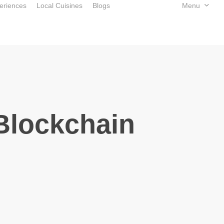
eriences
Local Cuisines
Blogs
Book Now
Menu
 Blockchain