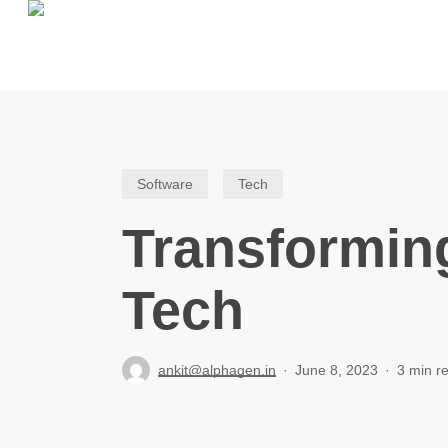
Skip
to
main
content
Software
Tech
Transforming
Tech
ankit@alphagen.in
June 8, 2023
3 min r