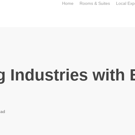
Home
Rooms & Suites
Local Exp
 Industries with
ead